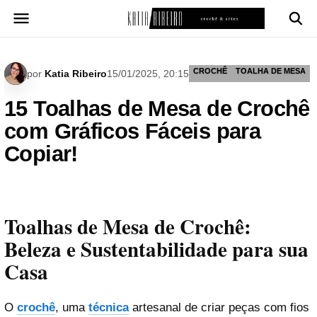
Pular
para
o
conteúdo
CROCHÊ
TOALHA DE MESA
por
Katia Ribeiro
15/01/2025, 20:15
15 Toalhas de Mesa de Crochê
com Gráficos Fáceis para
Copiar!
Toalhas de Mesa de Crochê:
Beleza e Sustentabilidade para sua
Casa
O
crochê
, uma
técnica
artesanal de criar peças com fios