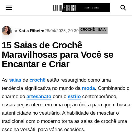
Pular
para
o
conteúdo
CROCHÊ
SAIA
por
Katia Ribeiro
28/04/2025, 20:30
15 Saias de Crochê
Maravilhosas para Você se
Encantar e Criar
As
saias
de
crochê
estão ressurgindo como uma
tendência significativa no mundo da
moda
. Combinando o
charme do
artesanato
com o
estilo
contemporâneo,
essas peças oferecem uma opção única para quem busca
autenticidade no vestuário. A habilidade de mesclar o
tradicional com o moderno torna as saias de crochê uma
escolha versátil para várias ocasiões.