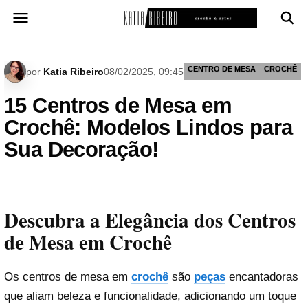
Pular
para
o
conteúdo
CENTRO DE MESA
CROCHÊ
por
Katia Ribeiro
08/02/2025, 09:45
15 Centros de Mesa em
Crochê: Modelos Lindos para
Sua Decoração!
Descubra a Elegância dos Centros
de Mesa em Crochê
Os centros de mesa em
crochê
são
peças
encantadoras
que aliam beleza e funcionalidade, adicionando um toque